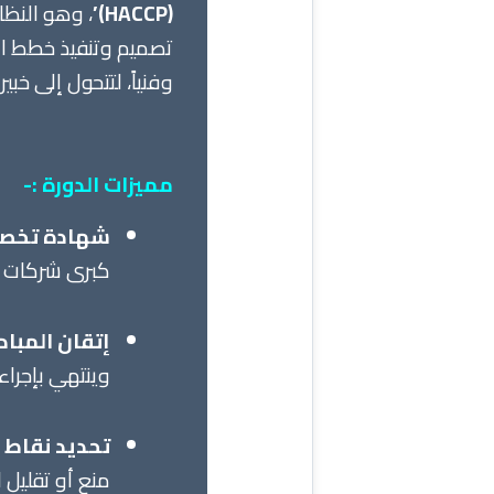
(HACCP)’
، وهو النظا
تصميم وتنفيذ خطط اله
وفنياً، لتتحول إلى خ
مميزات الدورة :-
شهادة تخصص
كبرى شركات ال
إتقان المبادئ ا
وينتهي بإجراء
تحديد نقاط الت
منع أو تقليل 