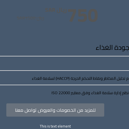
750
ريال SAR
ريال SAR
1500
ودة الغذاء
مخاطر ونقاط التحكم الحرجة (HACCP) لسلامة الغذاء
إدارة سلامة الغذاء وفق معايير ISO 22000
للمزيد من الخصومات والعروض تواصل معنا
This is text element