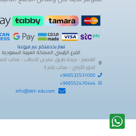
نعتز بخدمتكم عبر فروعنا
الفرع الرئيسي المملكة العربية السعودية
القصيم - بريدة طريق عمر بن الخطاب - مكتب الم
الدور الأرضي - مكتب رقم 3
966532531000+
966552470444+
info@det-edu.com​