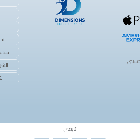
ا
تس
سياس
حسيني
الشر
شرح
تابعني