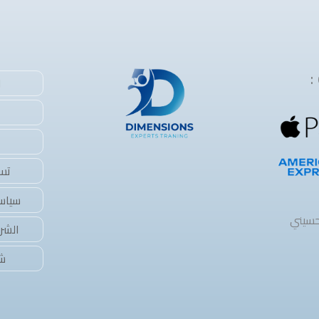
:
ا
تس
سياس
حسيني
الشر
شرح