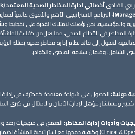
دريبي القيادي
أخصا
Managem
، البرنامج الاستراتيجي الأهم والأقوى عالمياً لحما
يرية والمؤسسية. نحن نؤهلك لامتلاك القدرة على تخطيط وتش
رة المخاطر في القطاع الصحي، مما يعزز من كفاءة المنشأة 
لعالمية، لتتحول إلى قائد نظام إدارة مخاطر صحية يمتلك الرؤية
سي الشامل، وضمان سلامة المرضى والكوادر.
ة دولية:
الحصول على شهادة معتمدة كمحترف في إدارة ال
ياً كخبير ومستشار مؤهل لإدارة الأمان والامتثال في كبرى المن
جيات وأدوات إدارة المخاطر:
التعمق في منهجيات رصد وتقي
(Clinical & Operational Risk) وكيفية دمجها مع استراتيجية المن